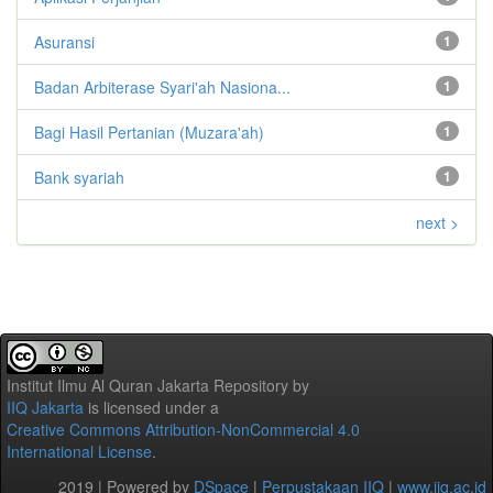
Asuransi
1
Badan Arbiterase Syari'ah Nasiona...
1
Bagi Hasil Pertanian (Muzara'ah)
1
Bank syariah
1
next >
Institut Ilmu Al Quran Jakarta Repository
by
IIQ Jakarta
is licensed under a
Creative Commons Attribution-NonCommercial 4.0
International License
.
2019 | Powered by
DSpace
|
Perpustakaan IIQ
|
www.iiq.ac.id