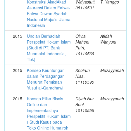
Konstruksi Akad­Akad
Widyastuti,
T. Yanggo
Asuransi Dalam Fatwa-
08110501
Fatwa Dewan Syariah
Nasional Maje/is Ulama
Indonesia
2015
Undian Berhadiah
Olivia
Afidah
Perspektif Hokum Islam
Maheni
Wahyuni
(Studi di PT. Bank
Putri,
Muamalat Indonesia,
10110569
Tbk)
2015
Konsep Keuntungan
Khoirun
Muzayyanah
dalam Perdagangan
Nisa,
Menurut Pemikiran
11110595
Yusuf al-Qaradhawi
2015
Konsep Etika Bisnis
Diyah Nur
Muzayyanah
Online dan
Aeni,
lmplementasinya
10110555
Perspektif Hukum Islam
( Studi Kasus pada
Toko Online Humairoh