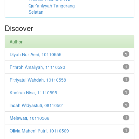
Qur'aniyyah Tangerang
Selatan
Discover
Author
Diyah Nur Aeni, 10110555
1
Fithroh Amaliyah, 11110590
1
Fitriyatul Wahdah, 10110558
1
Khoirun Nisa, 11110595
1
lndah Widyastuti, 08110501
1
Melawati, 10110566
1
Olivia Maheni Putri, 10110569
1