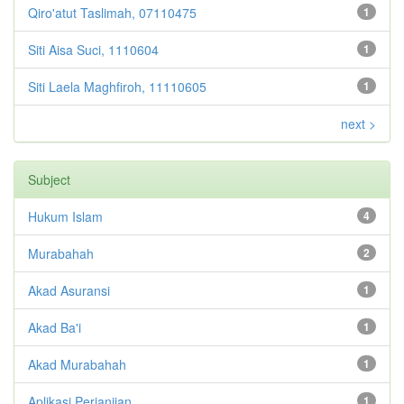
Qiro'atut Taslimah, 07110475
1
Siti Aisa Suci, 1110604
1
Siti Laela Maghfiroh, 11110605
1
next >
Subject
Hukum Islam
4
Murabahah
2
Akad Asuransi
1
Akad Ba'i
1
Akad Murabahah
1
Aplikasi Perjanjian
1