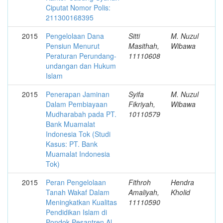
Ciputat Nomor Polis:
211300168395
2015
Pengelolaan Dana
Sitti
M. Nuzul
Pensiun Menurut
Masithah,
Wibawa
Peraturan Perundang-
11110608
undangan dan Hukum
Islam
2015
Penerapan Jaminan
Syifa
M. Nuzul
Dalam Pembiayaan
Fikriyah,
Wibawa
Mudharabah pada PT.
10110579
Bank Muamalat
Indonesia Tok (Studi
Kasus: PT. Bank
Muamalat Indonesia
Tok)
2015
Peran Pengelolaan
Fithroh
Hendra
Tanah Wakaf Dalam
Amaliyah,
Kholid
Meningkatkan Kualitas
11110590
Pendidikan Islam di
Pondok Pesantren Al-