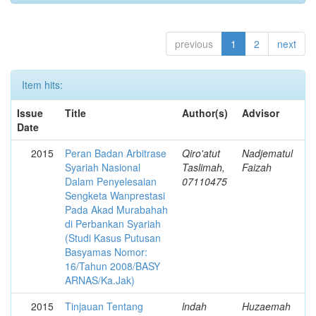
previous
1
2
next
Item hits:
Issue
Title
Author(s)
Advisor
Date
2015
Peran Badan Arbitrase
Qiro'atut
Nadjematul
Syariah Nasional
Taslimah,
Faizah
Dalam Penyelesaian
07110475
Sengketa Wanprestasi
Pada Akad Murabahah
di Perbankan Syariah
(Studi Kasus Putusan
Basyamas Nomor:
16/Tahun 2008/BASY
ARNAS/Ka.Jak)
2015
Tinjauan Tentang
lndah
Huzaemah