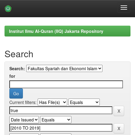
Skip
navigation
Institut Ilmu Al-Quran (IIQ) Jakarta Repository
Search
Search:
for
Current filters: