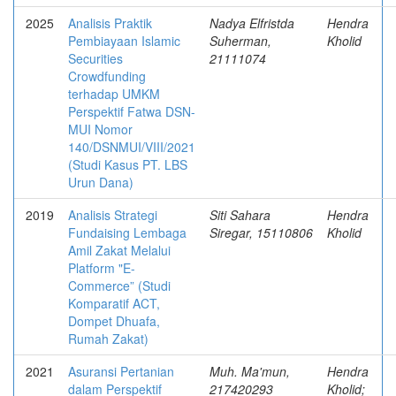
2025
Analisis Praktik
Nadya Elfristda
Hendra
Pembiayaan Islamic
Suherman,
Kholid
Securities
21111074
Crowdfunding
terhadap UMKM
Perspektif Fatwa DSN-
MUI Nomor
140/DSNMUI/VIII/2021
(Studi Kasus PT. LBS
Urun Dana)
2019
Analisis Strategi
Siti Sahara
Hendra
Fundaising Lembaga
Siregar, 15110806
Kholid
Amil Zakat Melalui
Platform "E-
Commerce” (Studi
Komparatif ACT,
Dompet Dhuafa,
Rumah Zakat)
2021
Asuransi Pertanian
Muh. Ma'mun,
Hendra
dalam Perspektif
217420293
Kholid;