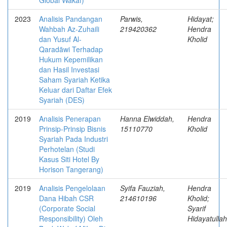
Global Wakaf)
2023
Analisis Pandangan
Parwis,
Hidayat;
Wahbah Az-Zuhaili
219420362
Hendra
dan Yusuf Al-
Kholid
Qaradāwi Terhadap
Hukum Kepemilikan
dan Hasil Investasi
Saham Syariah Ketika
Keluar dari Daftar Efek
Syariah (DES)
2019
Analisis Penerapan
Hanna Elwiddah,
Hendra
Prinsip-Prinsip Bisnis
15110770
Kholid
Syariah Pada Industri
Perhotelan (Studi
Kasus Siti Hotel By
Horison Tangerang)
2019
Analisis Pengelolaan
Syifa Fauziah,
Hendra
Dana Hibah CSR
214610196
Kholid;
(Corporate Social
Syarif
Responsibility) Oleh
Hidayatullah