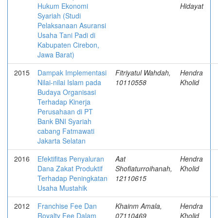
Hukum Ekonomi
Hidayat
Syariah (Studi
Pelaksanaan Asuransi
Usaha Tani Padi di
Kabupaten Cirebon,
Jawa Barat)
2015
Dampak Implementasi
Fitriyatul Wahdah,
Hendra
Nilai-nilai Islam pada
10110558
Kholid
Budaya Organisasi
Terhadap Kinerja
Perusahaan di PT
Bank BNI Syariah
cabang Fatmawati
Jakarta Selatan
2016
Efektifitas Penyaluran
Aat
Hendra
Dana Zakat Produktif
Shofiaturroihanah,
Kholid
Terhadap Peningkatan
12110615
Usaha Mustahik
2012
Franchise Fee Dan
Khainm Amala,
Hendra
Royalty Fee Dalam
07110469
Kholid