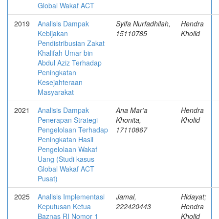
Global Wakaf ACT
2019
Analisis Dampak
Syifa Nurfadhilah,
Hendra
Kebijakan
15110785
Kholid
Pendistribusian Zakat
Khalifah Umar bin
Abdul Aziz Terhadap
Peningkatan
Kesejahteraan
Masyarakat
2021
Analisis Dampak
Ana Mar’a
Hendra
Penerapan Strategi
Khonita,
Kholid
Pengelolaan Terhadap
17110867
Peningkatan Hasil
Pengelolaan Wakaf
Uang (Studi kasus
Global Wakaf ACT
Pusat)
2025
Analisis Implementasi
Jamal,
Hidayat;
Keputusan Ketua
222420443
Hendra
Baznas RI Nomor 1
Kholid