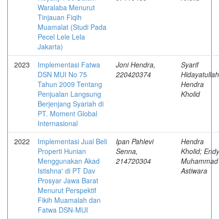
Waralaba Menurut
Tinjauan Fiqih
Muamalat (Studi Pada
Pecel Lele Lela
Jakarta)
2023
Implementasi Fatwa
Joni Hendra,
Syarif
DSN MUI No 75
220420374
Hidayatullah
Tahun 2009 Tentang
Hendra
Penjualan Langsung
Kholid
Berjenjang Syariah di
PT. Moment Global
Internasional
2022
Implementasi Jual Beli
Ipan Pahlevi
Hendra
Properti Hunian
Senna,
Kholid; End
Menggunakan Akad
214720304
Muhammad
Istishna' di PT Dav
Astiwara
Prosyar Jawa Barat
Menurut Perspektif
Fikih Muamalah dan
Fatwa DSN-MUI