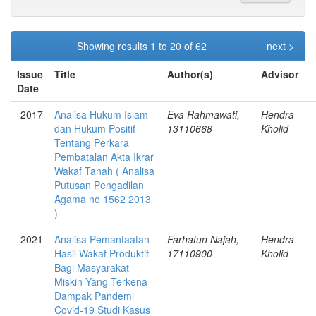
Showing results 1 to 20 of 62
next >
Issue
Title
Author(s)
Advisor
Date
2017
Analisa Hukum Islam
Eva Rahmawati,
Hendra
dan Hukum Positif
13110668
Kholid
Tentang Perkara
Pembatalan Akta Ikrar
Wakaf Tanah ( Analisa
Putusan Pengadilan
Agama no 1562 2013
)
2021
Analisa Pemanfaatan
Farhatun Najah,
Hendra
Hasil Wakaf Produktif
17110900
Kholid
Bagi Masyarakat
Miskin Yang Terkena
Dampak Pandemi
Covid-19 Studi Kasus